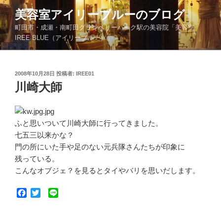
コ
美容室アイリーブルーのブログ
ン
町田市・成瀬・南町田グランベリーパーク駅の美容院「美容室
テ
IREE BLUE（アイリーブルー）」
ン
ツ
へ
投
2008年10月28日
投稿者:
IREE01
ス
稿
川崎大師
キ
日:
ッ
プ
ふと思いついて川崎大師に行ってきました。
七五三以来かな？
門の所にいた手や足のない元兵隊さんたちが印象に
残っている。
こんなオブジェ？を見るとタイやバリを思いだします。
F
T
L
a
w
i
c
i
n