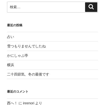
ン
検
検
索
索:
最近の投稿
占い
雪つもりませんでしたね
かにしゃぶ亭
横浜
二十四節気、冬の最後です
最近のコメント
西へ！
に
ireenori
より