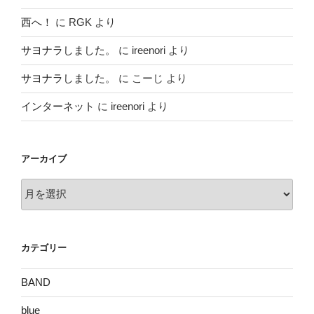
西へ！
に
RGK
より
サヨナラしました。
に
ireenori
より
サヨナラしました。
に
こーじ
より
インターネット
に
ireenori
より
アーカイブ
ア
ー
カ
イ
カテゴリー
ブ
BAND
blue