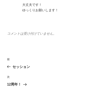
大丈夫です！
ゆっくりお願いします！
コメントは受け付けていません。
投
前
前
稿
の
セッション
ナ
投
ビ
稿
次
次
ゲ
の
12周年！
投
ー
稿
シ
ョ