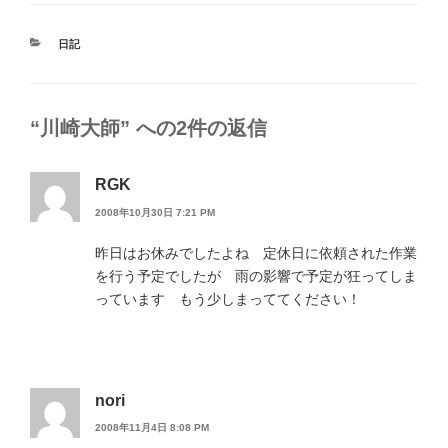
e
t
e
b
t
o
e
カ
日記
o
r
テ
ゴ
k
リ
ー
“川崎大師” への2件の返信
RGK
2008年10月30日 7:21 PM
昨日はお休みでしたよね 定休日に依頼された作業
を行う予定でしたが 雨の影響で予定が狂ってしま
っています もう少しまっててください！
nori
2008年11月4日 8:08 PM