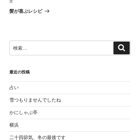
ビ
稿
次
次
ゲ
の
髪が喜ぶレシピ
投
ー
稿
シ
ョ
ン
検
検
索
索:
最近の投稿
占い
雪つもりませんでしたね
かにしゃぶ亭
横浜
二十四節気、冬の最後です