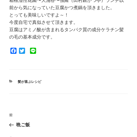
箱根湿性花園〜大涌谷〜強羅（田村銀かつ亭）ランチ以
前から気になっていた豆腐かつ煮鍋を頂きました。
とっても美味しいですよ～！
今度自宅で真似させて頂きます。
豆腐はアミノ酸が含まれるタンパク質の成分ケラチン髪
の毛の基本成分です。
F
T
L
a
w
i
c
i
n
e
t
e
b
t
o
e
カ
髪が喜ぶレシピ
o
r
テ
ゴ
k
リ
ー
投
前
前
稿
の
晩ご飯
ナ
投