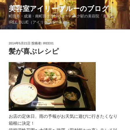
コ
美容室アイリーブルーのブログ
ン
町田市・成瀬・南町田グランベリーパーク駅の美容院「美容室
テ
IREE BLUE（アイリーブルー）」
ン
ツ
へ
投
2014年5月21日
投稿者:
IREE01
ス
稿
髪が喜ぶレシピ
キ
日:
ッ
プ
お店の定休日、雨の予報がお天気に遊びに行きたくなり
箱根に決定！