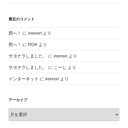
最近のコメント
西へ！
に
ireenori
より
西へ！
に
RGK
より
サヨナラしました。
に
ireenori
より
サヨナラしました。
に
こーじ
より
インターネット
に
ireenori
より
アーカイブ
ア
ー
カ