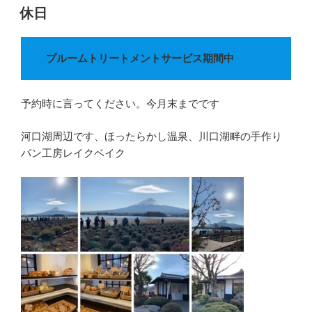
b
t
稿
休日
o
e
日:
o
r
k
プルームトリートメントサービス期間中
予約時に言ってください。今月末までです
河口湖周辺です、ほったらかし温泉、川口湖畔の手作り
パン工房レイクベイク