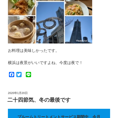
お料理は美味しかったです。
横浜は夜景がいいですよね、今度は夜で！
F
T
L
a
w
i
c
i
n
e
t
e
投
2020年1月20日
b
t
稿
二十四節気、冬の最後です
o
e
日:
o
r
k
プルームトリートメントサービス期間中 今月