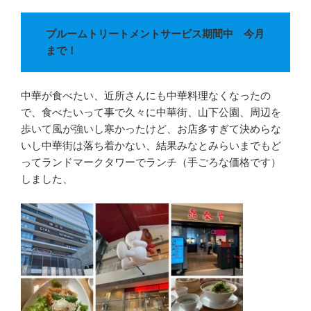
o
r
k
プルームトリートメントサービス期間中 今月
まで！
中華が食べたい、近所さんにも中華料理なくなったの
で、食べたいって事で久々に中華街、山下公園、周辺を
歩いて風が強いし寒かったけど、お店多すぎて決めらな
いし中華街は落ち着かない、結果みなとみらいまでもど
ってランドマークタワーでランチ（手ごろな価格です）
しました、