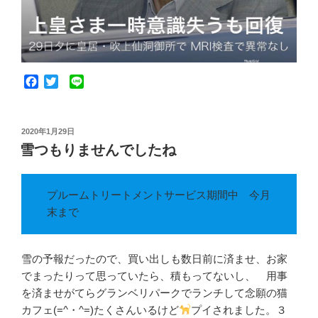
F
T
L
a
w
i
c
i
n
e
t
e
投
2020年1月29日
b
t
稿
雪つもりませんでしたね
o
e
日:
o
r
k
プルームトリートメントサービス期間中 今月
末まで
雪の予報だったので、買い出しも数日前に済ませ、お家
でまったりって思っていたら、積もってないし、 用事
を済ませがてらグランベリパークでランチして念願の猫
カフェ(=^・^=)たくさんいるけど
プイされました。３