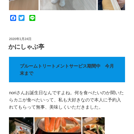
F
T
L
a
w
i
c
i
n
e
t
e
投
2020年1月24日
b
t
稿
かにしゃぶ亭
o
e
日:
o
r
k
プルームトリートメントサービス期間中 今月
末まで
noriさんお誕生日なんですよね。何を食べたいのか聞いた
らカニが食べたいって、私も大好きなので本人に予約入
れてもらって無事、美味しくいただきました。