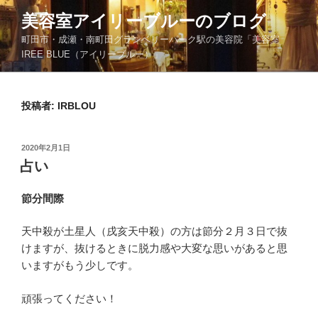
コ
美容室アイリーブルーのブログ
ン
町田市・成瀬・南町田グランベリーパーク駅の美容院「美容室
テ
IREE BLUE（アイリーブルー）」
ン
ツ
へ
投稿者:
IRBLOU
ス
キ
ッ
投
2020年2月1日
プ
稿
占い
日:
節分間際
天中殺が土星人（戌亥天中殺）の方は節分２月３日で抜
けますが、抜けるときに脱力感や大変な思いがあると思
いますがもう少しです。
頑張ってください！