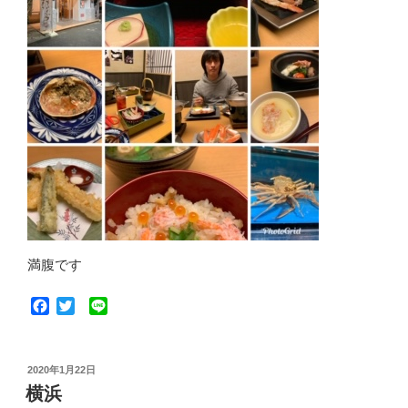
満腹です
F
T
L
a
w
i
c
i
n
e
t
e
投
2020年1月22日
b
t
稿
横浜
o
e
日: