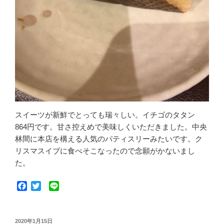
スイーツが新鮮でとっても瑞々しい。イチゴのタタン
864円です。甘さ控えめで美味しくいただきました。中央
林間に本店を構える人気のパティスリーみたいです。ク
リスマスイブに食べそこなったので念願がかないまし
た。
F
T
L
a
w
i
c
i
n
e
t
e
投
2020年1月15日