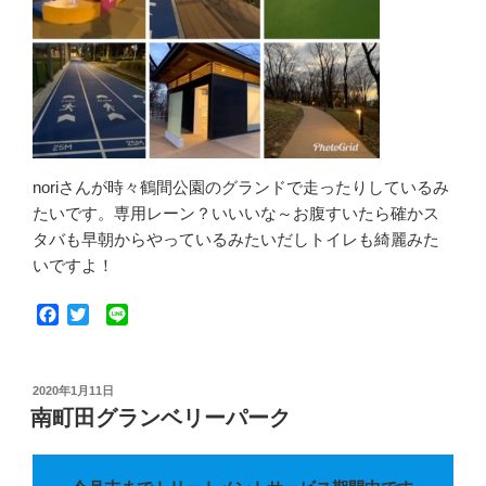
noriさんが時々鶴間公園のグランドで走ったりしているみ
たいです。専用レーン？いいいな～お腹すいたら確かス
タバも早朝からやっているみたいだしトイレも綺麗みた
いですよ！
F
T
L
a
w
i
c
i
n
e
t
e
投
2020年1月11日
b
t
稿
南町田グランベリーパーク
o
e
日:
o
r
k