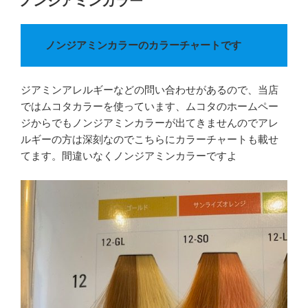
ノンジアミンカラー
o
e
日:
o
r
k
ノンジアミンカラーのカラーチャートです
ジアミンアレルギーなどの問い合わせがあるので、当店
ではムコタカラーを使っています、ムコタのホームペー
ジからでもノンジアミンカラーが出てきませんのでアレ
ルギーの方は深刻なのでこちらにカラーチャートも載せ
てます。間違いなくノンジアミンカラーですよ