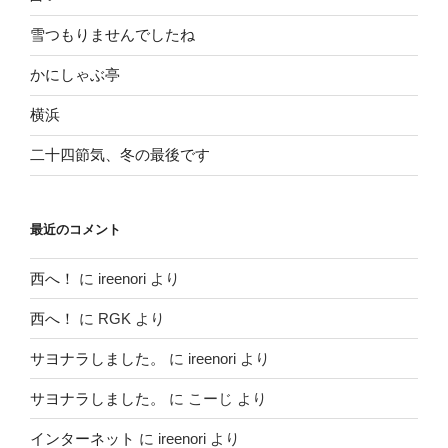
雪つもりませんでしたね
かにしゃぶ亭
横浜
二十四節気、冬の最後です
最近のコメント
西へ！
に
ireenori
より
西へ！
に
RGK
より
サヨナラしました。
に
ireenori
より
サヨナラしました。
に
こーじ
より
インターネット
に
ireenori
より