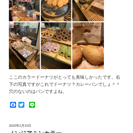
ここのカラードーナツがとっても美味しかったです。右
下の写真ですがこれでドーナツ？カレーパンでしょ＾＾
穴のないのはパンですよね。
F
T
L
a
w
i
c
i
n
e
t
e
投
2020年1月10日
b
t
稿