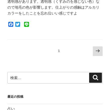
透明感があります。透明感（くすみのを感じない色）な
ので地毛の色が影響します。仕上がりの感触はアルカリ
カラーをしたことを忘れ位いい感じですよ
F
T
L
a
w
i
c
i
n
e
t
e
b
t
o
e
投
次
固定ページ
1
o
r
の
稿
k
ペ
ナ
ー
ビ
ジ
検
検
ゲ
索
索:
ー
シ
最近の投稿
ョ
ン
占い