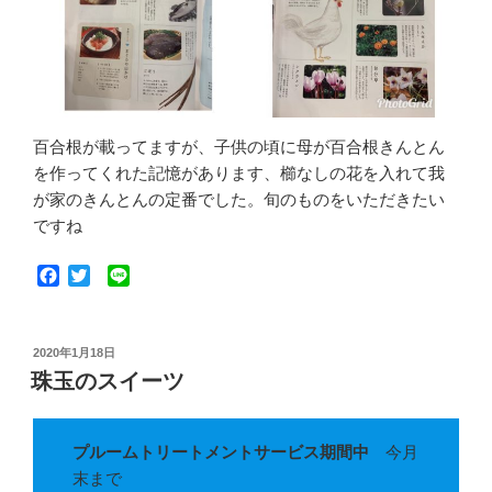
百合根が載ってますが、子供の頃に母が百合根きんとん
を作ってくれた記憶があります、櫛なしの花を入れて我
が家のきんとんの定番でした。旬のものをいただきたい
ですね
F
T
L
a
w
i
c
i
n
e
t
e
投
2020年1月18日
b
t
稿
珠玉のスイーツ
o
e
日:
o
r
k
プルームトリートメントサービス期間中
今月
末まで