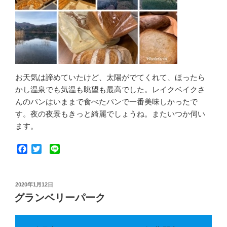
お天気は諦めていたけど、太陽がでてくれて、ほったら
かし温泉でも気温も眺望も最高でした。レイクベイクさ
んのパンはいままで食べたパンで一番美味しかったで
す。夜の夜景もきっと綺麗でしょうね。またいつか伺い
ます。
F
T
L
a
w
i
c
i
n
e
t
e
投
2020年1月12日
b
t
稿
グランベリーパーク
o
e
日:
o
r
k