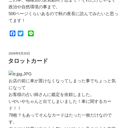
政治や自然環境の事まで。
500ページくらいあるので秋の夜長に読んでみたいと思っ
てます！
F
T
L
a
w
i
c
i
n
e
t
e
投
2009年9月25日
b
t
稿
タロットカード
o
e
日:
o
r
k
お店の前に車が置けなくなってしまった事でちょっと気
になって
お客様の占い師さんに鑑定を依頼しました。
いやいやちゃんと出てしまいました！車に関するカー
ド！！
78枚？もあってそんなカードはたった一枚だけなので
す。