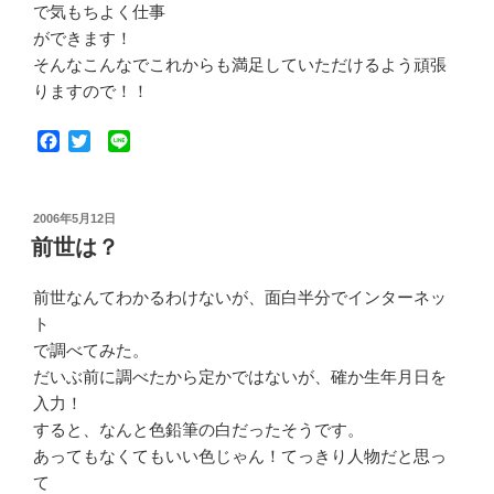
で気もちよく仕事
ができます！
そんなこんなでこれからも満足していただけるよう頑張
りますので！！
F
T
L
a
w
i
c
i
n
e
t
e
投
2006年5月12日
b
t
稿
前世は？
o
e
日:
o
r
k
前世なんてわかるわけないが、面白半分でインターネッ
ト
で調べてみた。
だいぶ前に調べたから定かではないが、確か生年月日を
入力！
すると、なんと色鉛筆の白だったそうです。
あってもなくてもいい色じゃん！てっきり人物だと思っ
て