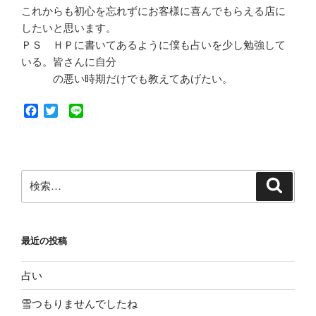
これからも初心を忘れずにお客様に喜んでもらえる店に
したいと思います。
ＰＳ ＨＰに書いてあるように僕も占いを少し勉強して
いる。皆さんに自分
の悪い時期だけでも教えてあげたい。
F
T
L
a
w
i
c
i
n
e
t
e
b
t
検
o
e
検
索
索:
o
r
k
最近の投稿
占い
雪つもりませんでしたね