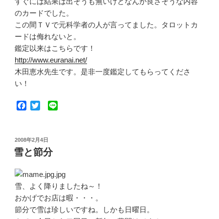
すぐには結果は出そうも無いけどなんか良さそうな内容
のカードでした。
この間ＴＶで元科学者の人が言ってました。タロットカ
ードは侮れないと。
鑑定以来はこちらです！
http://www.euranai.net/
木田恵水先生です。是非一度鑑定してもらってくださ
い！
F
T
L
a
w
i
c
i
n
e
t
e
投
2008年2月4日
b
t
稿
雪と節分
o
e
日:
o
r
k
雪、よく降りましたね～！
おかげでお店は暇・・・。
節分で雪は珍しいですね。しかも日曜日。