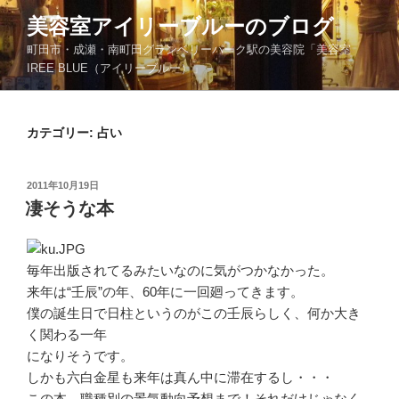
コ
美容室アイリーブルーのブログ
ン
町田市・成瀬・南町田グランベリーパーク駅の美容院「美容室
テ
IREE BLUE（アイリーブルー）」
ン
ツ
へ
カテゴリー:
占い
ス
キ
ッ
投
2011年10月19日
プ
稿
凄そうな本
日:
毎年出版されてるみたいなのに気がつかなかった。
来年は“壬辰”の年、60年に一回廻ってきます。
僕の誕生日で日柱というのがこの壬辰らしく、何か大き
く関わる一年
になりそうです。
しかも六白金星も来年は真ん中に滞在するし・・・
この本、職種別の景気動向予想まで！それだけじゃなく