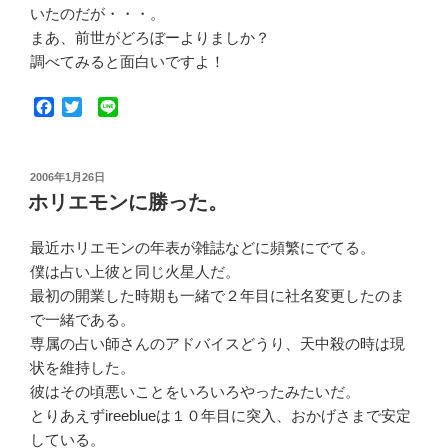
いたのだが・・・。
まあ、前世がどろぼーよりましか？
調べてみると面白いですよ！
F
T
L
a
w
i
c
i
n
e
t
e
投
2006年1月26日
b
t
稿
ホリエモンに勝った。
o
e
日:
o
r
k
最近ホリエモンの年表が雑誌などに頻繁にでてる。
僕は占い上彼と同じ火星人だ。
最初の開業した時期も一緒で２年目に社名変更したのま
で一緒である。
専属の占い師さんのアドバイスどうり、天中殺の時は現
状を維持した。
彼はその頃悪いことをいろいろやったみたいだ。
とりあえずireeblueは１０年目に突入、おかげさまで安定
している。