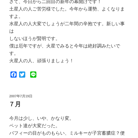
さて、今日から二回目の新年の幕開けです！
土星人の人ご苦労様でした。今年から運勢、よくなりま
すよ。
水星人の人大変でしょうが二年間の辛抱です。新しい事
は
しないほうが賢明です。
僕は厄年ですが、火星でみると今年は絶好調みたいで
す。
火星人の人、頑張りましょう！
F
T
L
a
w
i
c
i
n
e
t
e
投
2007年7月19日
b
t
稿
７月
o
e
日:
o
r
k
今月は少し、いや、かなり変。
ペット達が大変だった。
パフィーの目がものもらい、ミルキーが子宮蓄膿症？便