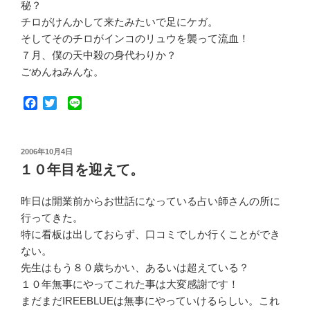
秘？
チロがけんかして来たみたいで足にケガ。
そしてそのチロがインコのリュウを襲って流血！
７月、僕の天中殺の身代わりか？
ごめんねみんな。
F
T
L
a
w
i
c
i
n
e
t
e
投
2006年10月4日
b
t
稿
１０年目を迎えて。
o
e
日:
o
r
k
昨日は開業前からお世話になっている占い師さんの所に
行ってきた。
特に看板は出しておらず、口コミでしか行くことができ
ない。
先生はもう８０歳ちかい、あるいは超えている？
１０年無事にやってこれた事は大変感謝です！
まだまだIREEBLUEは無事にやっていけるらしい。これ