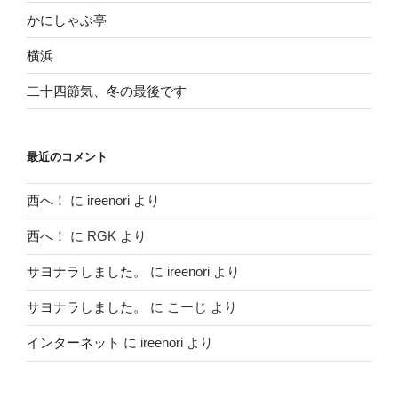
かにしゃぶ亭
横浜
二十四節気、冬の最後です
最近のコメント
西へ！
に
ireenori
より
西へ！
に
RGK
より
サヨナラしました。
に
ireenori
より
サヨナラしました。
に
こーじ
より
インターネット
に
ireenori
より