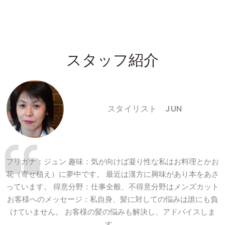
スタッフ紹介
スタイリスト JUN
、
フリガナ：ジュン 趣味：気が向けば凝り性な私はお料理とかお
っ
花（寄せ植え）に夢中です。 最近は漢方に興味があり本をあさ
様
っています。 得意分野：仕事全般、不得意分野はメンズカット
メ
お客様へのメッセージ：私自身、髪に対しての悩みは誰にも負
けていません。 お客様の髪の悩みも解決し、アドバイスしま
す。