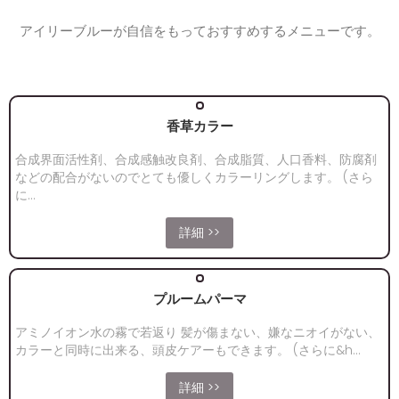
アイリーブルーが自信をもっておすすめするメニューです。
香草カラー
合成界面活性剤、合成感触改良剤、合成脂質、人口香料、防腐剤
などの配合がないのでとても優しくカラーリングします。 (さら
に...
詳細 >>
プルームパーマ
アミノイオン水の霧で若返り 髪が傷まない、嫌なニオイがない、
カラーと同時に出来る、頭皮ケアーもできます。 (さらに&h...
詳細 >>