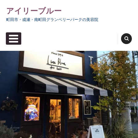
Skip
アイリーブルー
to
町田市・成瀬・南町田グランベリーパークの美容院
content
PRIMARY MENU