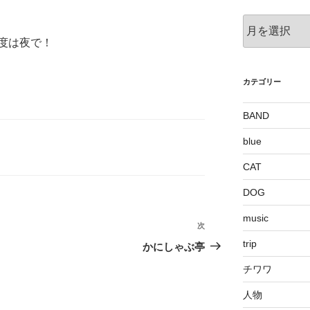
ア
ー
度は夜で！
カ
イ
ブ
カテゴリー
BAND
blue
CAT
DOG
music
次
次
の
trip
かにしゃぶ亭
投
チワワ
稿
人物