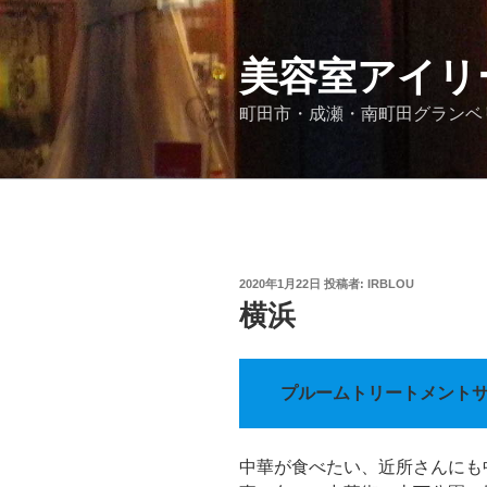
コ
ン
テ
美容室アイリ
ン
町田市・成瀬・南町田グランベリ
ツ
へ
ス
キ
ッ
プ
投
2020年1月22日
投稿者:
IRBLOU
稿
横浜
日:
プルームトリートメント
中華が食べたい、近所さんにも