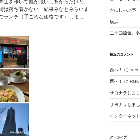
周辺を歩いて風が強いし寒かったけど、
街は落ち着かない、結果みなとみらいま
かにしゃぶ亭
でランチ（手ごろな価格です）しまし
横浜
二十四節気、
最近のコメント
西へ！
に
ireen
西へ！
に
RGK
サヨナラしま
サヨナラしま
インターネッ
アーカイブ