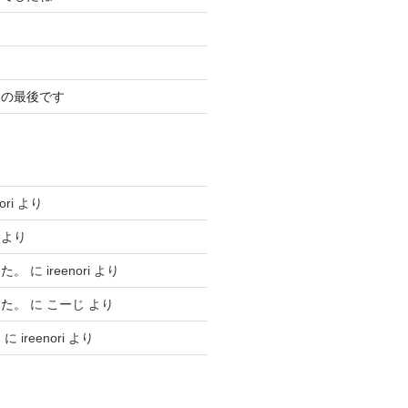
冬の最後です
ori
より
より
した。
に
ireenori
より
した。
に
こーじ
より
ト
に
ireenori
より