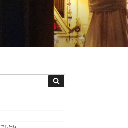
）」
検
索
んでしたね