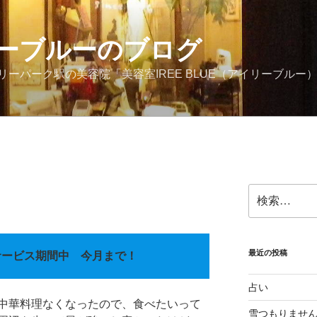
ーブルーのブログ
ーパーク駅の美容院「美容室IREE BLUE（アイリーブルー
検
索:
最近の投稿
サービス期間中 今月まで！
占い
中華料理なくなったので、食べたいって
雪つもりませ