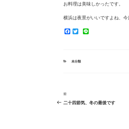
お料理は美味しかったです。
横浜は夜景がいいですよね、今
F
T
L
a
w
i
c
i
n
e
t
e
b
t
o
e
カ
未分類
o
r
テ
ゴ
k
リ
ー
投
前
前
稿
の
二十四節気、冬の最後です
投
ナ
稿
ビ