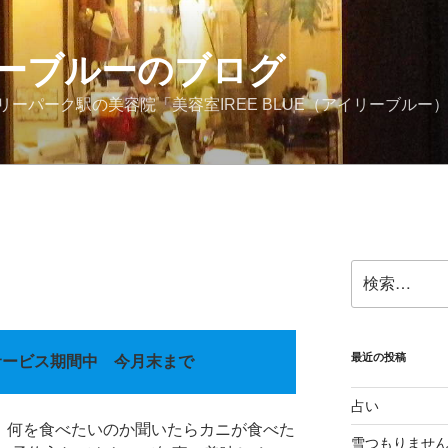
ーブルーのブログ
ーパーク駅の美容院「美容室IREE BLUE（アイリーブルー
検
索:
最近の投稿
サービス期間中 今月末まで
占い
ね。何を食べたいのか聞いたらカニが食べた
雪つもりませ