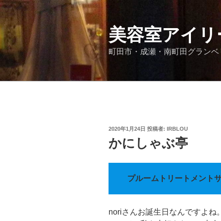
コ
ン
テ
美容室アイリ
ン
町田市・成瀬・南町田グランベリ
ツ
へ
ス
キ
ッ
プ
投
2020年1月24日
投稿者:
IRBLOU
稿
かにしゃぶ亭
日:
プルームトリートメント
noriさんお誕生日なんですよ