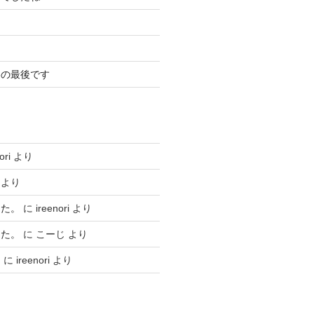
冬の最後です
ori
より
より
した。
に
ireenori
より
した。
に
こーじ
より
ト
に
ireenori
より