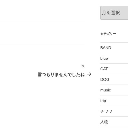
ア
ー
カ
イ
ブ
カテゴリー
BAND
blue
次
次
CAT
の
雪つもりませんでしたね
DOG
投
稿
music
trip
チワワ
人物