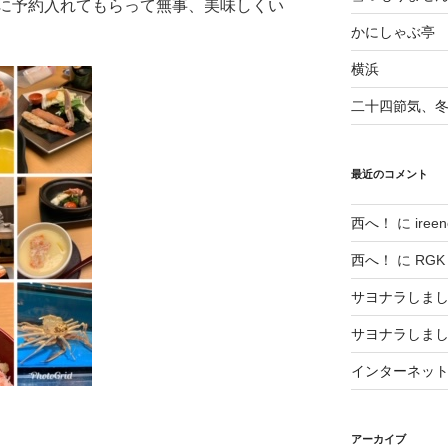
に予約入れてもらって無事、美味しくい
かにしゃぶ亭
横浜
二十四節気、
最近のコメント
西へ！
に
ireen
西へ！
に
RGK
サヨナラしま
サヨナラしま
インターネッ
アーカイブ