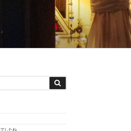
）」
検
索
んでしたね