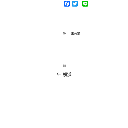
F
T
L
a
w
i
c
i
n
e
t
e
b
t
o
e
カ
未分類
o
r
テ
ゴ
k
リ
ー
投
前
前
稿
の
横浜
投
ナ
稿
ビ
ゲ
ー
シ