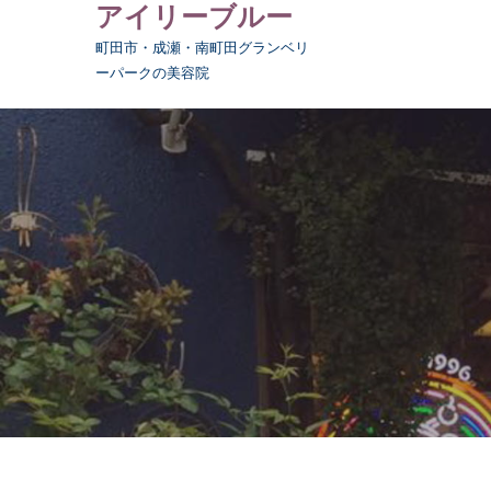
アイリーブルー
Skip
to
町田市・成瀬・南町田グランベリ
content
ーパークの美容院