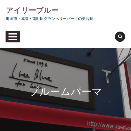
Skip
アイリーブルー
to
町田市・成瀬・南町田グランベリーパークの美容院
content
PRIMARY MENU
プルームパーマ