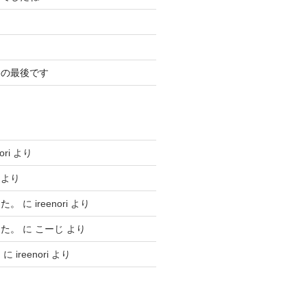
冬の最後です
ori
より
より
した。
に
ireenori
より
した。
に
こーじ
より
ト
に
ireenori
より