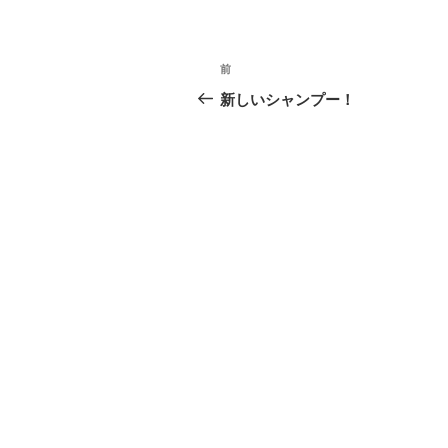
リ
ー
投
前
前
稿
の
新しいシャンプー！
投
ナ
稿
ビ
ゲ
ー
シ
ョ
ン