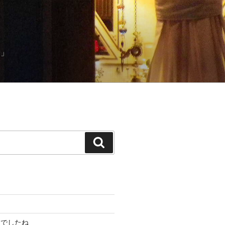
）」
検
索
んでしたね