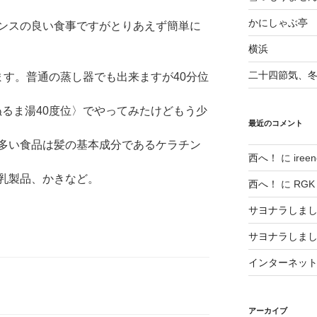
かにしゃぶ亭
ンスの良い食事ですがとりあえず簡単に
横浜
二十四節気、
ます。普通の蒸し器でも出来ますが40分位
ぬるま湯40度位〉でやってみたけどもう少
最近のコメント
多い食品は髪の基本成分であるケラチン
西へ！
に
ireen
乳製品、かきなど。
西へ！
に
RGK
サヨナラしま
サヨナラしま
インターネッ
アーカイブ