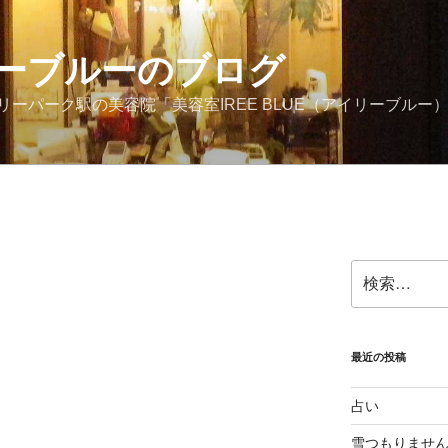
ーブルーのブログ
ーパーク駅の美容院「美容室IREE BLUE（アイリーブルー
検
索:
最近の投稿
占い
雪つもりませ