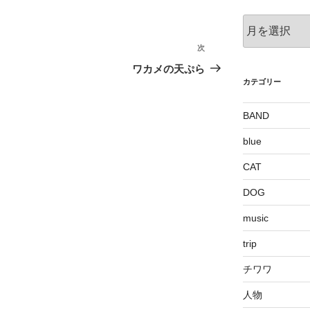
ア
ー
次
次
カ
の
イ
ワカメの天ぷら
投
ブ
カテゴリー
稿
BAND
blue
CAT
DOG
music
trip
チワワ
人物