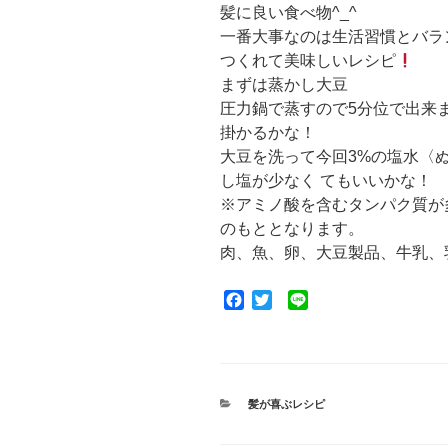
髪に良い食べ物^_^
一番大事なのは生活習慣とバラ
つくれて美味しいレシピ
まずは蒸かし大豆
圧力鍋で蒸すので5分位で出来
掛かるかな！
大豆を洗って今回3%の塩水〈
し塩が少なく てもいいかな！
※アミノ酸を含むタンパク質が
のもととなります。
肉、魚、卵、大豆製品、牛乳、
F
T
L
a
w
i
c
i
n
e
t
e
b
t
o
e
カ
髪が喜ぶレシピ
o
r
テ
ゴ
k