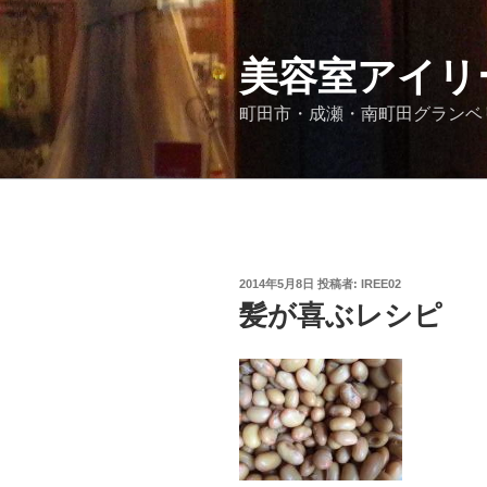
コ
ン
テ
美容室アイリ
ン
町田市・成瀬・南町田グランベリ
ツ
へ
ス
キ
ッ
プ
投
2014年5月8日
投稿者:
IREE02
稿
髪が喜ぶレシピ
日: