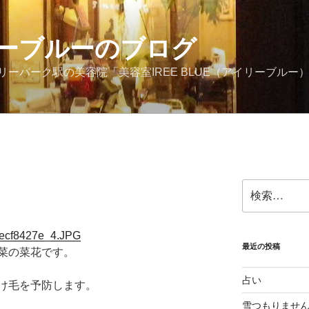
ーブルーのブログ
ーパーク駅の美容院「美容室IREE BLUE（アイリーブルー
検
索:
最近の投稿
菜の菜花です。
占い
け毛を予防します。
雪つもりませ