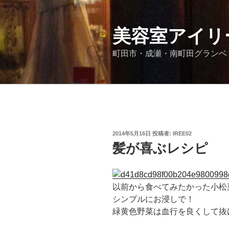
コ
ン
テ
美容室アイリ
ン
町田市・成瀬・南町田グランベリ
ツ
へ
ス
キ
ッ
プ
投
2014年5月16日
投稿者:
IREE02
稿
髪が喜ぶレシピ
日:
以前から食べてみたかった小松
シンプルにお浸しで！
緑黄色野菜は血行を良くして抜