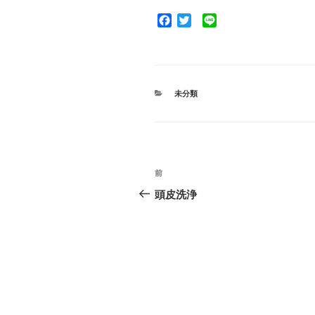
F
T
L
a
w
i
c
i
n
e
t
e
b
t
o
e
カ
未分類
o
r
テ
ゴ
k
リ
ー
投
前
前
稿
の
頭皮洗浄
投
ナ
稿
ビ
ゲ
ー