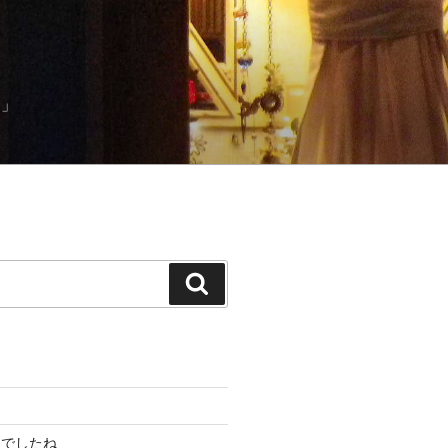
）」
検
索
んでしたね