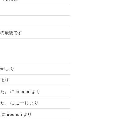
冬の最後です
ori
より
より
した。
に
ireenori
より
した。
に
こーじ
より
ト
に
ireenori
より