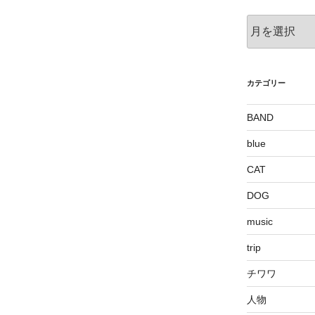
ア
ー
カ
イ
ブ
カテゴリー
BAND
blue
CAT
DOG
music
trip
チワワ
人物