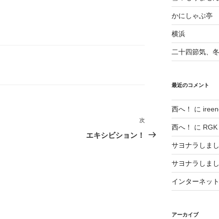
かにしゃぶ亭
横浜
二十四節気、
最近のコメント
西へ！
に
ireen
次
次
西へ！
に
RGK
の
エキシビション！
投
サヨナラしま
稿
サヨナラしま
インターネッ
アーカイブ