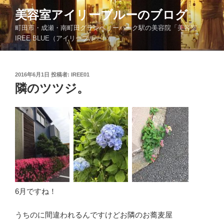
コ
美容室アイリーブルーのブログ
ン
町田市・成瀬・南町田グランベリーパーク駅の美容院「美容室
テ
IREE BLUE（アイリーブルー）」
ン
ツ
へ
投
2016年6月1日
投稿者:
IREE01
ス
稿
隣のツツジ。
キ
日:
ッ
プ
6月ですね！
うちのに間違われるんですけどお隣のお蕎麦屋