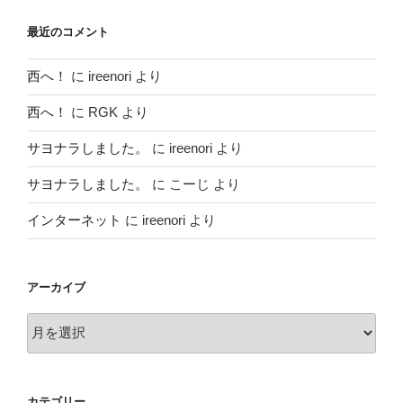
最近のコメント
西へ！
に
ireenori
より
西へ！
に
RGK
より
サヨナラしました。
に
ireenori
より
サヨナラしました。
に
こーじ
より
インターネット
に
ireenori
より
アーカイブ
ア
ー
カ
イ
カテゴリー