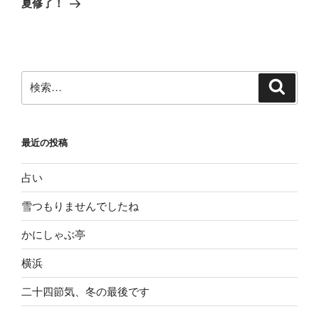
夏修了！
投
ー
稿
シ
ョ
ン
検
検
索
索:
最近の投稿
占い
雪つもりませんでしたね
かにしゃぶ亭
横浜
二十四節気、冬の最後です