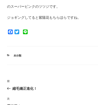
のスーパーピンクのツツジです。
ジョギングしてると紫陽花もちらほらですね。
F
T
L
a
w
i
c
i
n
e
t
e
b
t
o
e
カ
未分類
o
r
テ
ゴ
k
リ
ー
投
前
前
稿
の
縮毛矯正進化！
ナ
投
ビ
稿
次
次
ゲ
の