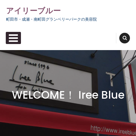
Skip
アイリーブルー
to
町田市・成瀬・南町田グランベリーパークの美容院
content
PRIMARY MENU
WELCOME！ Iree Blue