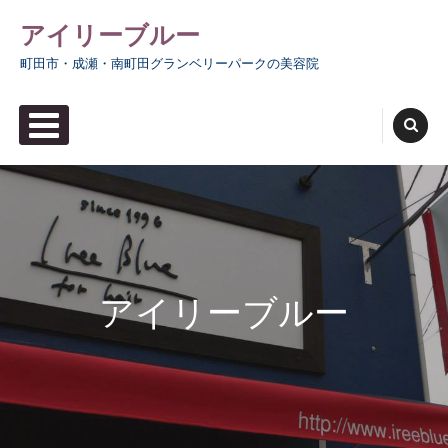
Skip
アイリーブルー
to
町田市・成瀬・南町田グランベリーパークの美容院
content
PRIMARY MENU
アイリーブルー